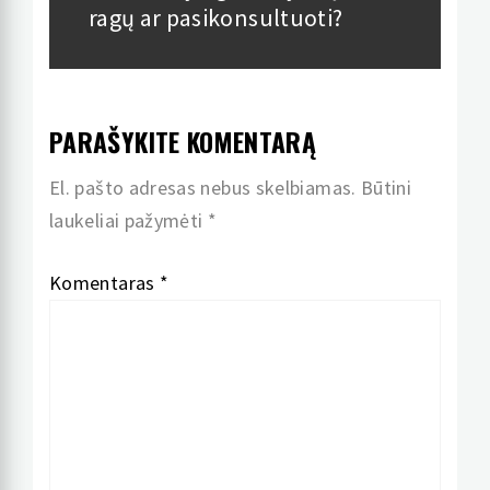
ragų ar pasikonsultuoti?
post:
PARAŠYKITE KOMENTARĄ
El. pašto adresas nebus skelbiamas.
Būtini
laukeliai pažymėti
*
Komentaras
*