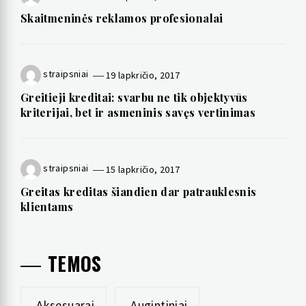
Skaitmeninės reklamos profesionalai
straipsniai
19 lapkričio, 2017
Greitieji kreditai: svarbu ne tik objektyvūs
kriterijai, bet ir asmeninis savęs vertinimas
straipsniai
15 lapkričio, 2017
Greitas kreditas šiandien dar patrauklesnis
klientams
TEMOS
Aksesuarai
Augintiniai