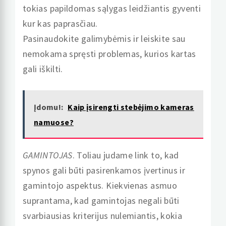
tokias papildomas sąlygas leidžiantis gyventi
kur kas paprasčiau.
Pasinaudokite galimybėmis ir leiskite sau
nemokama spręsti problemas, kurios kartas
gali iškilti.
Įdomu!:
Kaip įsirengti stebėjimo kameras
namuose?
GAMINTOJAS
. Toliau judame link to, kad
spynos gali būti pasirenkamos įvertinus ir
gamintojo aspektus. Kiekvienas asmuo
suprantama, kad gamintojas negali būti
svarbiausias kriterijus nulemiantis, kokia