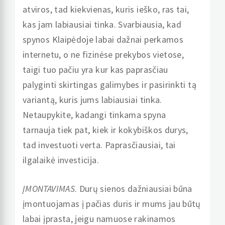
atviros, tad kiekvienas, kuris ieško, ras tai,
kas jam labiausiai tinka. Svarbiausia, kad
spynos Klaipėdoje labai dažnai perkamos
internetu, o ne fizinėse prekybos vietose,
taigi tuo pačiu yra kur kas paprasčiau
palyginti skirtingas galimybes ir pasirinkti tą
variantą, kuris jums labiausiai tinka.
Netaupykite, kadangi tinkama spyna
tarnauja tiek pat, kiek ir kokybiškos durys,
tad investuoti verta. Paprasčiausiai, tai
ilgalaikė investicija.
ĮMONTAVIMAS
. Durų sienos dažniausiai būna
įmontuojamas į pačias duris ir mums jau būtų
labai įprasta, jeigu namuose rakinamos