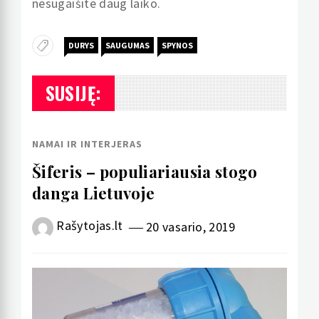
nesugaišite daug laiko.
DURYS
SAUGUMAS
SPYNOS
SUSIJĘ:
NAMAI IR INTERJERAS
Šiferis – populiariausia stogo
danga Lietuvoje
Rašytojas.lt
20 vasario, 2019