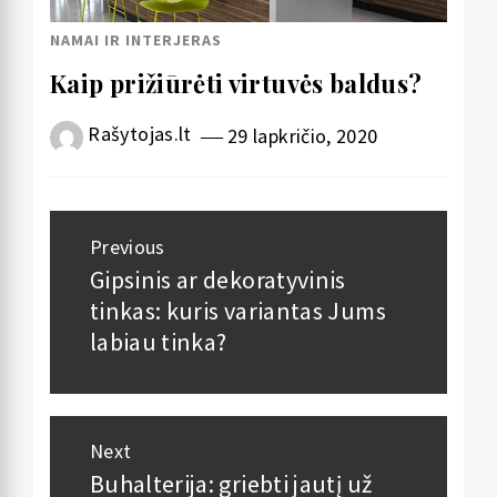
NAMAI IR INTERJERAS
Kaip prižiūrėti virtuvės baldus?
Rašytojas.lt
29 lapkričio, 2020
Navigacija
Previous
tarp
Gipsinis ar dekoratyvinis
Previous
tinkas: kuris variantas Jums
post:
įrašų
labiau tinka?
Next
Buhalterija: griebti jautį už
Next