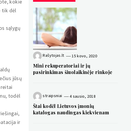
ote, kokie
 tik dėl
.
os sąlygų
Rašytojas.lt
15 kovo, 2020
Mini rekuperatoriai ir jų
baldų
pasirinkimas šiuolaikinėje rinkoje
rečius jūsų
reitai
mu, todėl
straipsniai
4 sausio, 2018
Štai kodėl Lietuvos įmonių
katalogas naudingas kiekvienam
riešingai,
atacija ir