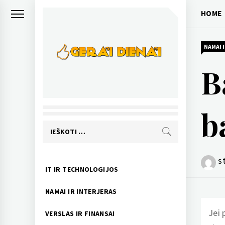
Skip
HOME
to
content
NAMAI 
B
GERAI DIENAI
pozityvios naujienos
b
Ieškoti:
s
Primary
IT IR TECHNOLOGIJOS
Menu
NAMAI IR INTERJERAS
Jei 
VERSLAS IR FINANSAI