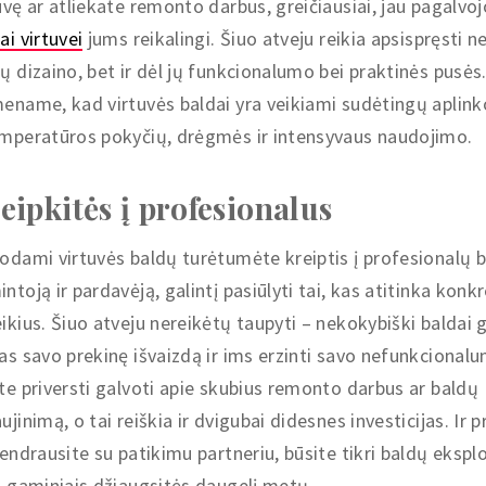
uvę ar atliekate remonto darbus, greičiausiai, jau pagalvoj
ai virtuvei
jums reikalingi. Šiuo atveju reikia apsispręsti ne
ų dizaino, bet ir dėl jų funkcionalumo bei praktinės pusės
ename, kad virtuvės baldai yra veikiami sudėtingų aplink
mperatūros pokyčių, drėgmės ir intensyvaus naudojimo.
eipkitės į profesionalus
odami virtuvės baldų turėtumėte kreiptis į profesionalų 
ntoją ir pardavėją, galintį pasiūlyti tai, kas atitinka konk
ikius. Šiuo atveju nereikėtų taupyti – nekokybiški baldai g
as savo prekinę išvaizdą ir ims erzinti savo nefunkcionalu
te priversti galvoti apie skubius remonto darbus ar baldų
ujinimą, o tai reiškia ir dvigubai didesnes investicijas. Ir p
bendrausite su patikimu partneriu, būsite tikri baldų eksplo
s gaminiais džiaugsitės daugelį metų.