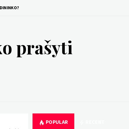
LDININKO?
ko prašyti
POPULAR
RECENT