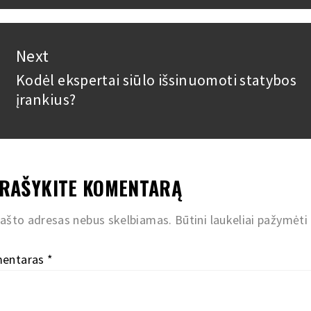
post:
ašų
Next
Kodėl ekspertai siūlo išsinuomoti statybos
Next
įrankius?
post:
RAŠYKITE KOMENTARĄ
pašto adresas nebus skelbiamas.
Būtini laukeliai pažymėti
entaras
*