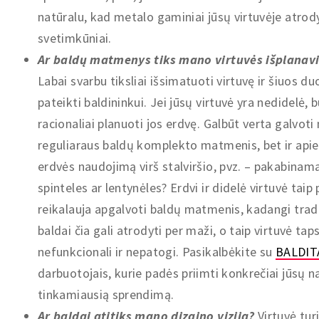
natūralu, kad metalo gaminiai jūsų virtuvėje atrody
svetimkūniai.
Ar baldų matmenys tiks mano virtuvės išplanav
Labai svarbu tiksliai išsimatuoti virtuvę ir šiuos d
pateikti baldininkui. Jei jūsų virtuvė yra nedidelė, 
racionaliai planuoti jos erdvę. Galbūt verta galvoti 
reguliaraus baldų komplekto matmenis, bet ir api
erdvės naudojimą virš stalviršio, pvz. – pakabinam
spinteles ar lentynėles? Erdvi ir didelė virtuvė taip 
reikalauja apgalvoti baldų matmenis, kadangi tradi
baldai čia gali atrodyti per maži, o taip virtuvė tap
nefunkcionali ir nepatogi. Pasikalbėkite su
BALDIT
darbuotojais, kurie padės priimti konkrečiai jūsų
tinkamiausią sprendimą.
Ar baldai atitiks mano dizaino viziją?
Virtuvė turi