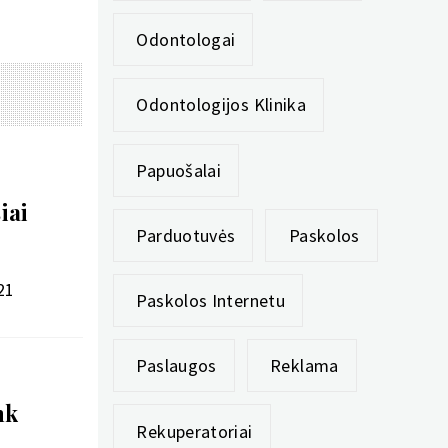
Odontologai
Odontologijos Klinika
Papuošalai
iai
Parduotuvės
Paskolos
21
Paskolos Internetu
Paslaugos
Reklama
nk
Rekuperatoriai