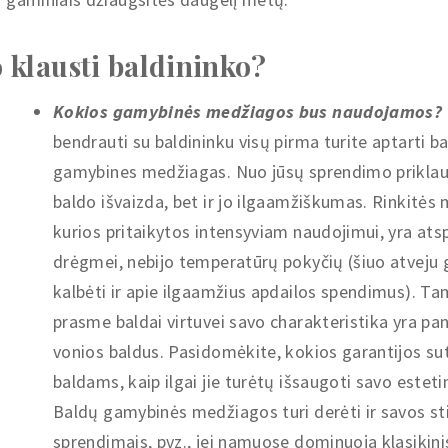
 klausti baldininko?
Kokios gamybinės medžiagos bus naudojamos?
bendrauti su baldininku visų pirma turite aptarti b
gamybines medžiagas. Nuo jūsų sprendimo priklau
baldo išvaizda, bet ir jo ilgaamžiškumas. Rinkitės
kurios pritaikytos intensyviam naudojimui, yra ats
drėgmei, nebijo temperatūrų pokyčių (šiuo atveju 
kalbėti ir apie ilgaamžius apdailos spendimus). Ta
prasme baldai virtuvei savo charakteristika yra pan
vonios baldus. Pasidomėkite, kokios garantijos s
baldams, kaip ilgai jie turėtų išsaugoti savo esteti
Baldų gamybinės medžiagos turi derėti ir savos stil
sprendimais, pvz., jei namuose dominuoja klasikinis 