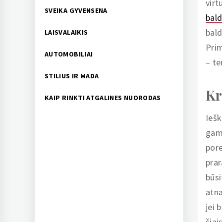
virt
SVEIKA GYVENSENA
bald
bald
LAISVALAIKIS
Prim
AUTOMOBILIAI
– te
STILIUS IR MADA
Kr
KAIP RINKTI ATGALINES NUORODAS
Iešk
gami
pore
prar
būsi
atna
jei 
šiai