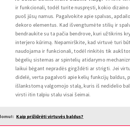
ir funkcionali, todėl turite nuspręsti, kokio dizaino
puoš jūsų namus. Pagalvokite apie spalvas, apdailo
dekoro elementus. Kad išvengtumėte stilių ir spal
bendraukite su ta pačia bendrove, kuri užtikrins kr
interjero kūrimą. Nepamirškite, kad virtuvė turi bū
naudojama ir funkcionali, todėl rinkitės tik aukšt
bėgelių sistemas ar spintelių atidarymo mechaniz
laikui bėgant nepradės girgždėti ar strigti. Jei virt
didelė, verta pagalvoti apie kelių funkcijų baldus, p
išlankstomą valgomojo stalą, kuris iš nedidelio bal
virsti itin talpiu stalu visai šeimai.
domu!:
Kaip prižiūrėti virtuvės baldus?