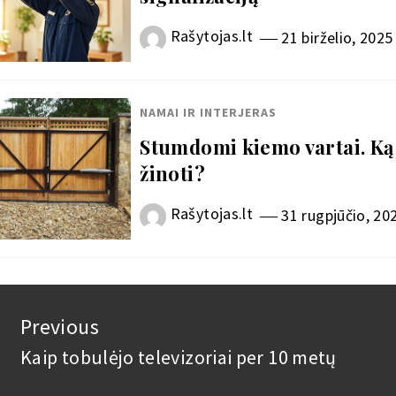
Rašytojas.lt
21 birželio, 2025
NAMAI IR INTERJERAS
Stumdomi kiemo vartai. Ką
žinoti?
Rašytojas.lt
31 rugpjūčio, 20
vigacija
Previous
rp
Kaip tobulėjo televizoriai per 10 metų
Previous