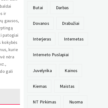
 baldai
Butai
Darbas
s ir
vų gausos,
Dovanos
Drabužiai
yptingą
ti patogiai
Interjeras
Internetas
os kokybės
mus, kurie
Interneto Puslapiai
uvė nėra
vz.,
Juvelyrika
Kainos
do gali
Kiemas
Maistas
NT Pirkimas
Nuoma