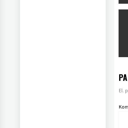
įr
PA
El. 
Kom