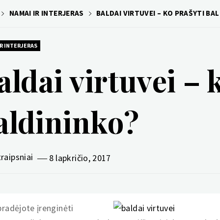
NAMAI IR INTERJERAS
BALDAI VIRTUVEI – KO PRAŠYTI BA
IR INTERJERAS
aldai virtuvei – 
aldininko?
traipsniai
8 lapkričio, 2017
pradėjote įrenginėti