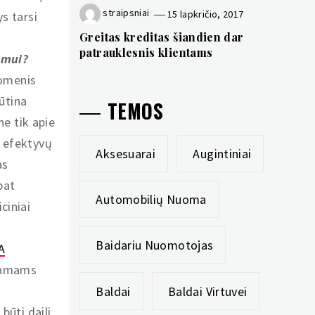
straipsniai
15 lapkričio, 2017
s tarsi
Greitas kreditas šiandien dar
patrauklesnis klientams
imui?
uomenis
būtina
TEMOS
ne tik apie
e efektyvų
Aksesuarai
Augintiniai
as
pat
Automobilių Nuoma
ciniai
s
Baidariu Nuomotojas
A
 namams
Baldai
Baldai Virtuvei
 būti daili