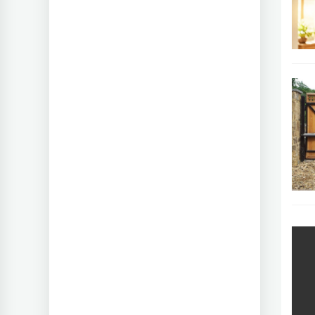
Na
ta