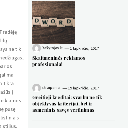
Pradėję
aldų
Rašytojas.lt
sys ne tik
1 lapkričio, 2017
 medžiagas,
Skaitmeninės reklamos
profesionalai
parios
galima
m tikra
straipsniai
19 lapkričio, 2017
ašūs į
Greitieji kreditai: svarbu ne tik
uteikiamos
objektyvūs kriterijai, bet ir
nę pusę.
asmeninis savęs vertinimas
istiniais
stilius,