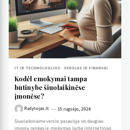
IT IR TECHNOLOGIJOS
VERSLAS IR FINANSAI
Kodėl emokymai tampa
būtinybe šiuolaikinėse
įmonėse?
Rašytojas.lt
15 rugsėjo, 2024
Šiuolaikiniame verslo pasaulyje vis daugiau
įmonių renkasi e-mokymus (arba internetinius