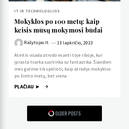
IT IR TECHNOLOGIJOS
Mokyklos po 100 metų: kaip
keisis mūsų mokymosi būdai
Rašytojas.lt
13 lapkričio, 2023
Ateitis visada atrodo esanti toje riboje, kur
įprasta tvarka susitinka su fantastika. Šiandien
mes galime tik spėlioti, kaip atrodys mokyklos
po šimto metų, bet viena
PLAČIAU ►
OLDER POSTS