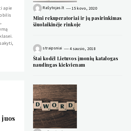
i apie
Rašytojas.lt
15 kovo, 2020
obilis
Mini rekuperatoriai ir jų pasirinkimas
,
šiuolaikinėje rinkoje
symą
lasei.
sakyti,
straipsniai
4 sausio, 2018
Štai kodėl Lietuvos įmonių katalogas
naudingas kiekvienam
i
 juos