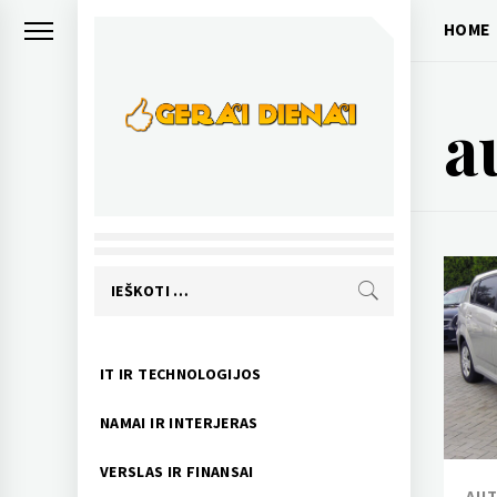
Skip
HOME
to
content
a
GERAI DIENAI
pozityvios naujienos
Ieškoti:
Primary
IT IR TECHNOLOGIJOS
Menu
NAMAI IR INTERJERAS
VERSLAS IR FINANSAI
AUT