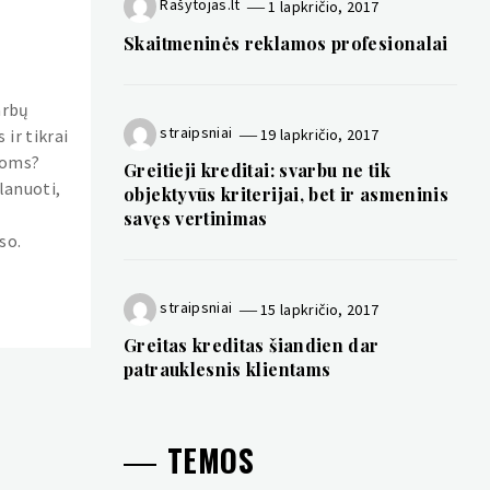
Rašytojas.lt
1 lapkričio, 2017
Skaitmeninės reklamos profesionalai
arbų
straipsniai
19 lapkričio, 2017
ir tikrai
goms?
Greitieji kreditai: svarbu ne tik
planuoti,
objektyvūs kriterijai, bet ir asmeninis
savęs vertinimas
so.
straipsniai
15 lapkričio, 2017
Greitas kreditas šiandien dar
patrauklesnis klientams
TEMOS