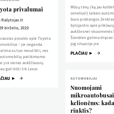
Mūsų tėvų (ką jau kalbėt
yota privalumai
senelius!) laikais autom
buvo prabangos ženklas
Rašytojas.lt
bylojantis apie priklau
29 birželio, 2020
aukštesnei visuomenės k
Šiandien galima drąsiai 
siausias posakis apie Toyota
jog situacija yra
omobilius – jie negenda.
alima su tuo nesutikti, nes
PLAČIAU ►
 automobilių patikimumo
s yra vienas aukščiausių.
au gali būti tik Lexus
AČIAU ►
AUTOMOBILIAI
Nuomojami
mikroautobusa
kelionėms: kada
rinktis?