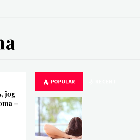
ma
POPULAR
RECENT
, jog
oma –