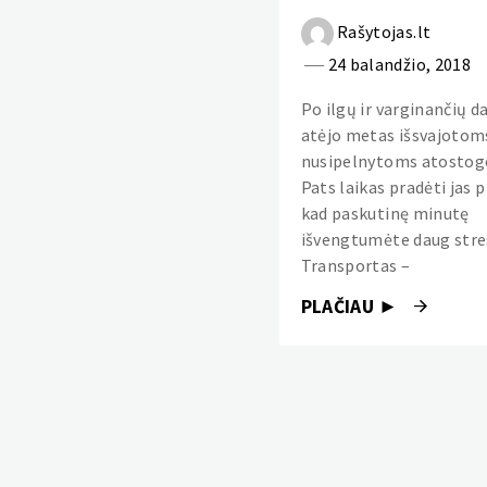
Rašytojas.lt
24 balandžio, 2018
Po ilgų ir varginančių d
atėjo metas išsvajotoms 
nusipelnytoms atosto
Pats laikas pradėti jas 
kad paskutinę minutę
išvengtumėte daug stre
Transportas –
PLAČIAU ►