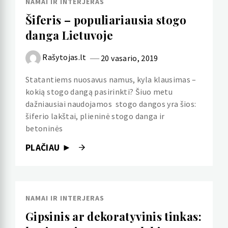
NAMAI IR INTERJERAS
Šiferis – populiariausia stogo
danga Lietuvoje
Rašytojas.lt
20 vasario, 2019
Statantiems nuosavus namus, kyla klausimas –
kokią stogo dangą pasirinkti? Šiuo metu
dažniausiai naudojamos stogo dangos yra šios:
šiferio lakštai, plieninė stogo danga ir
betoninės
PLAČIAU ►
NAMAI IR INTERJERAS
Gipsinis ar dekoratyvinis tinkas: