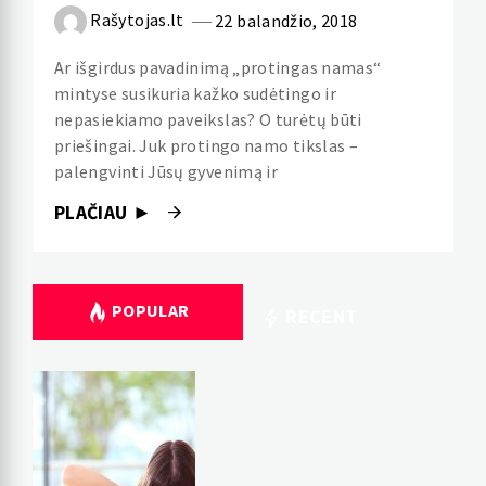
Rašytojas.lt
22 balandžio, 2018
Ar išgirdus pavadinimą „protingas namas“
mintyse susikuria kažko sudėtingo ir
nepasiekiamo paveikslas? O turėtų būti
priešingai. Juk protingo namo tikslas –
palengvinti Jūsų gyvenimą ir
PLAČIAU ►
POPULAR
RECENT