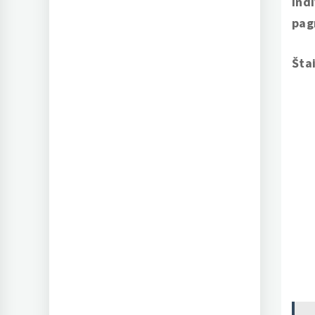
ind
pag
Šta