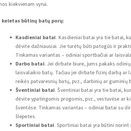
nos kiekvienam vyrui.
i keletas būtinų batų porų:
Kasdieniai batai
. Kasdieniai batai yra tie batai, k
dėvite dažniausiai. Jie turėtų būti patogūs ir prakti
Tinkamas variantas – odiniai sportbačiai ar laisvala
Darbo batai
. Jei dirbate biure, jums pakaks odinių
laisvalaikio batų. Tačiau jei dirbate fizinį darbą ar 
reikės patvaresnių batų, pvz., darbinių ar guminių 
Šventiniai batai
. Šventiniai batai yra tie batai, ku
dėvite ypatingomis progomis, pvz., vestuvėse ar k
šventėse. Tinkamas variantas – odiniai batai su dir
šlepetes.
Sportiniai batai
. Sportiniai batai yra būtini norint