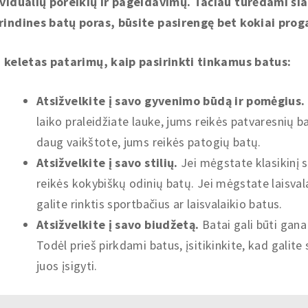
ividualių poreikių ir pageidavimų. Tačiau turėdami šia
rindines batų poras, būsite pasirengę bet kokiai proga
i keletas patarimų, kaip pasirinkti tinkamus batus:
Atsižvelkite į savo gyvenimo būdą ir pomėgius.
laiko praleidžiate lauke, jums reikės patvaresnių ba
daug vaikštote, jums reikės patogių batų.
Atsižvelkite į savo stilių.
Jei mėgstate klasikinį s
reikės kokybiškų odinių batų. Jei mėgstate laisvalai
galite rinktis sportbačius ar laisvalaikio batus.
Atsižvelkite į savo biudžetą.
Batai gali būti gana
Todėl prieš pirkdami batus, įsitikinkite, kad galite s
juos įsigyti.