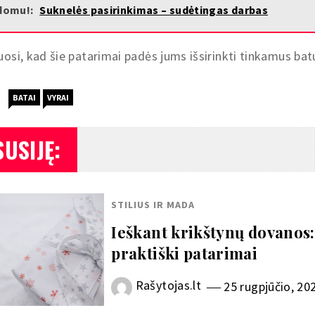
domu!:
Suknelės pasirinkimas – sudėtingas darbas
uosi, kad šie patarimai padės jums išsirinkti tinkamus bat
BATAI
VYRAI
SUSIJĘ:
STILIUS IR MADA
Ieškant krikštynų dovanos:
praktiški patarimai
Rašytojas.lt
25 rugpjūčio, 20