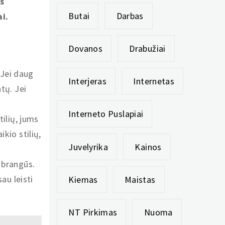
s
Butai
Darbas
i.
Dovanos
Drabužiai
Jei daug
Interjeras
Internetas
tų. Jei
Interneto Puslapiai
tilių, jums
kio stilių,
Juvelyrika
Kainos
 brangūs.
au leisti
Kiemas
Maistas
NT Pirkimas
Nuoma