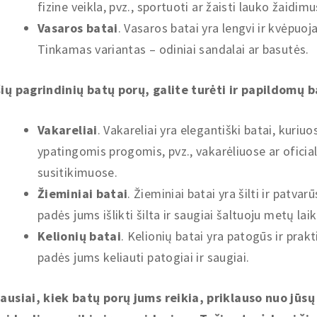
fizine veikla, pvz., sportuoti ar žaisti lauko žaidimu
Vasaros batai
. Vasaros batai yra lengvi ir kvėpuoj
Tinkamas variantas – odiniai sandalai ar basutės.
ių pagrindinių batų porų, galite turėti ir papildomų b
Vakareliai
. Vakareliai yra elegantiški batai, kuriuo
ypatingomis progomis, pvz., vakarėliuose ar oficia
susitikimuose.
Žieminiai batai
. Žieminiai batai yra šilti ir patvarū
padės jums išlikti šilta ir saugiai šaltuoju metų laik
Kelionių batai
. Kelionių batai yra patogūs ir prakti
padės jums keliauti patogiai ir saugiai.
ausiai, kiek batų porų jums reikia, priklauso nuo jūsų