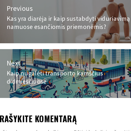
vigacija
Previous
rp
Kas yra diarėja ir kaip sustabdyti viduriavimą
Previous
namuose esančiomis priemonėmis?
post:
ašų
Next
Kaip nugalėti transporto kamščius
Next
didmiesčiuose
post:
RAŠYKITE KOMENTARĄ