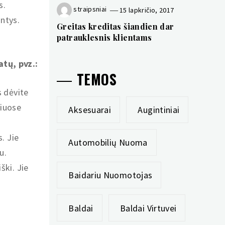
s.
straipsniai
15 lapkričio, 2017
antys.
Greitas kreditas šiandien dar
patrauklesnis klientams
atų, pvz.:
TEMOS
s dėvite
liuose
Aksesuarai
Augintiniai
s. Jie
Automobilių Nuoma
u.
ški. Jie
Baidariu Nuomotojas
Baldai
Baldai Virtuvei