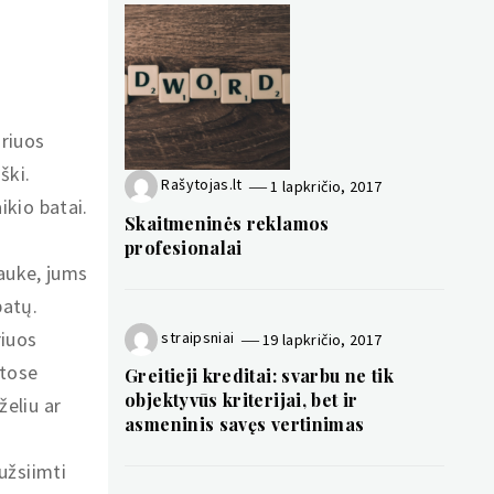
uriuos
ški.
Rašytojas.lt
1 lapkričio, 2017
ikio batai.
Skaitmeninės reklamos
profesionalai
lauke, jums
batų.
riuos
straipsniai
19 lapkričio, 2017
itose
Greitieji kreditai: svarbu ne tik
objektyvūs kriterijai, bet ir
želiu ar
asmeninis savęs vertinimas
 užsiimti