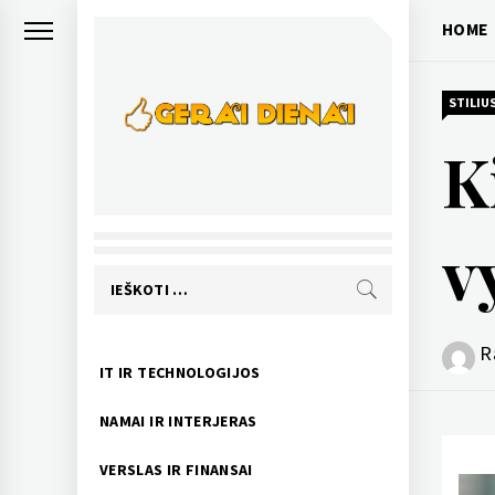
Skip
HOME
to
content
STILIUS
K
GERAI DIENAI
pozityvios naujienos
v
Ieškoti:
R
Primary
IT IR TECHNOLOGIJOS
Menu
NAMAI IR INTERJERAS
VERSLAS IR FINANSAI