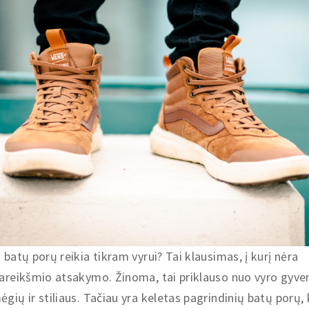
 batų porų reikia tikram vyrui? Tai klausimas, į kurį nėra
areikšmio atsakymo. Žinoma, tai priklauso nuo vyro gyv
gių ir stiliaus. Tačiau yra keletas pagrindinių batų porų, 