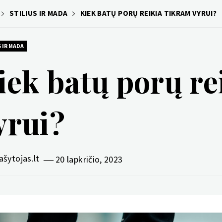
STILIUS IR MADA
KIEK BATŲ PORŲ REIKIA TIKRAM VYRUI?
 IR MADA
iek batų porų re
yrui?
ašytojas.lt
20 lapkričio, 2023