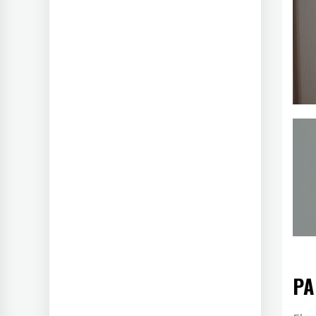
Na
ta
įr
PA