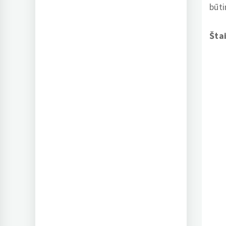
būti
Šta