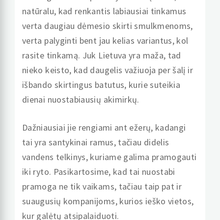
natūralu, kad renkantis labiausiai tinkamus
verta daugiau dėmesio skirti smulkmenoms,
verta palyginti bent jau kelias variantus, kol
rasite tinkamą. Juk Lietuva yra maža, tad
nieko keisto, kad daugelis važiuoja per šalį ir
išbando skirtingus batutus, kurie suteikia
dienai nuostabiausių akimirkų.
Dažniausiai jie rengiami ant ežerų, kadangi
tai yra santykinai ramus, tačiau didelis
vandens telkinys, kuriame galima pramogauti
iki ryto. Pasikartosime, kad tai nuostabi
pramoga ne tik vaikams, tačiau taip pat ir
suaugusių kompanijoms, kurios ieško vietos,
kur galėtų atsipalaiduoti.