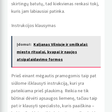
skirtingų batutų, tad kiekvienas renkasi tokį,
kuris jam labiausiai patinka.
Instrukcijos klausymas
Įdomu!:
Kaljanas Vilniuje ir smilkalai:
miesto ritualai, kvapai ir naujos
atsipalaidavimo formos
Prieš einant mėgautis pramogomis taip pat
siūlome išklausyti instrukciją, kuri yra
pateikiama prieš plaukimą. Reikia ne tik
būtinai dėvėti apsaugos liemenę, tačiau taip
pat ir klausyti specialisto, kuris paaiškina –