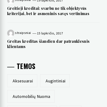
19 lapkričio, 2017
Greitieji kreditai: svarbu ne tik objektyvūs
kriterijai, bet ir asmeninis savęs vertinimas
straipsniai
15 lapkričio, 2017
Greitas kreditas šiandien dar patrauklesnis
klientams
TEMOS
Aksesuarai
Augintiniai
Automobilių Nuoma