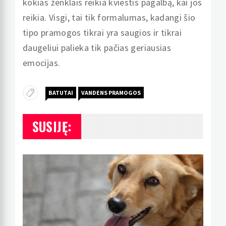
kokias ženklais reikia kviestis pagalbą, kai jos
reikia. Visgi, tai tik formalumas, kadangi šio
tipo pramogos tikrai yra saugios ir tikrai
daugeliui palieka tik pačias geriausias
emocijas.
BATUTAI
VANDENS PRAMOGOS
SUSIJĘ: