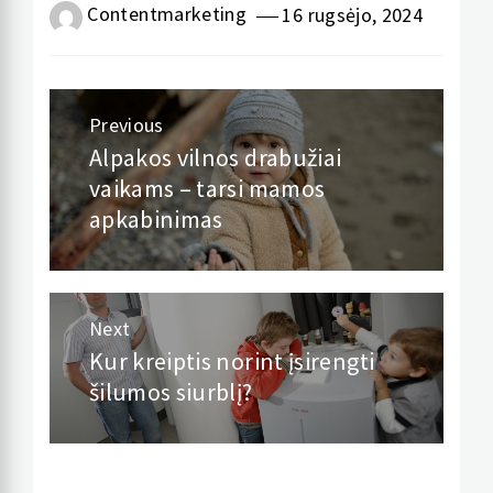
Contentmarketing
16 rugsėjo, 2024
Navigacija
Previous
tarp
Alpakos vilnos drabužiai
Previous
vaikams – tarsi mamos
post:
įrašų
apkabinimas
Next
Kur kreiptis norint įsirengti
Next
šilumos siurblį?
post: