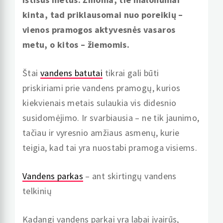
kinta, tad priklausomai nuo poreikių –
vienos pramogos aktyvesnės vasaros
metu, o kitos – žiemomis.
Štai
vandens batutai
tikrai gali būti
priskiriami prie vandens pramogų, kurios
kiekvienais metais sulaukia vis didesnio
susidomėjimo. Ir svarbiausia – ne tik jaunimo,
tačiau ir vyresnio amžiaus asmenų, kurie
teigia, kad tai yra nuostabi pramoga visiems.
Vandens parkas
– ant skirtingų vandens
telkinių
Kadangi vandens parkai yra labai įvairūs,