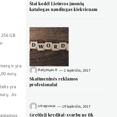
Štai kodėl Lietuvos įmonių
katalogas naudingas kiekvienam
t 256 GB
ir
merą ir yra
Rašytojas.lt
1 lapkričio, 2017
,00 eurų.
Skaitmeninės reklamos
profesionalai
elis yra
urų. Jis
straipsniai
19 lapkričio, 2017
Greitieji kreditai: svarbu ne tik
rieinamos