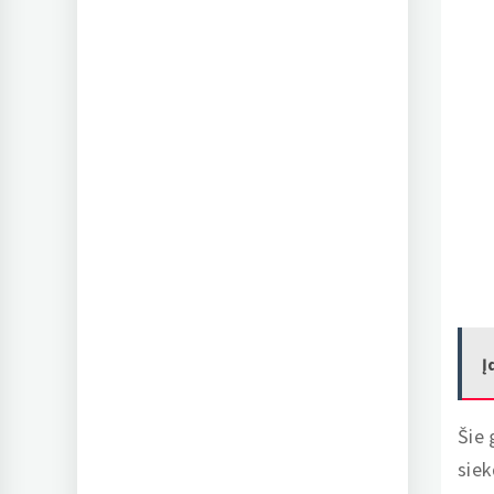
Į
Šie 
siek