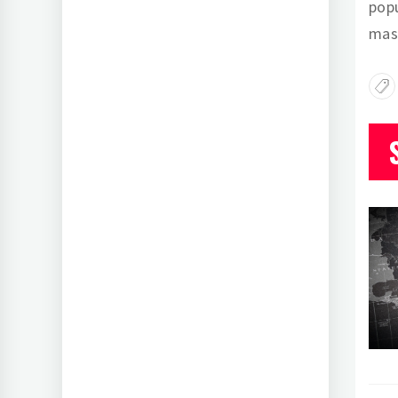
popu
mas