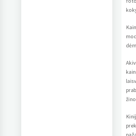
foto
koky
Kain
mode
dėme
Akiv
kain
lais
prab
žino
Kini
prek
paža