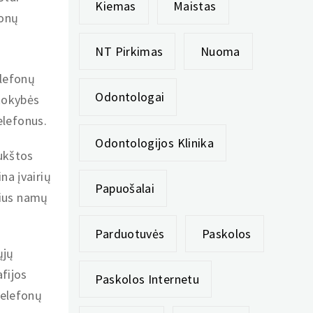
Kiemas
Maistas
fonų
NT Pirkimas
Nuoma
elefonų
Odontologai
kokybės
elefonus.
Odontologijos Klinika
aukštos
na įvairių
Papuošalai
sius namų
Parduotuvės
Paskolos
ųjų
fijos
Paskolos Internetu
 telefonų