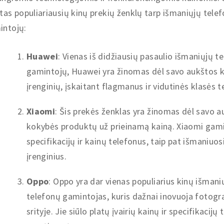
tas populiariausių kinų prekių ženklų tarp išmaniųjų tele
intojų:
Huawei
: Vienas iš didžiausių pasaulio išmaniųjų t
gamintojų, Huawei yra žinomas dėl savo aukštos 
įrenginių, įskaitant flagmanus ir vidutinės klasės t
Xiaomi
: Šis prekės ženklas yra žinomas dėl savo 
kokybės produktų už prieinamą kainą. Xiaomi gami
specifikacijų ir kainų telefonus, taip pat išmaniuo
įrenginius.
Oppo
: Oppo yra dar vienas populiarius kinų išmani
telefonų gamintojas, kuris dažnai inovuoja fotogra
srityje. Jie siūlo platų įvairių kainų ir specifikacijų