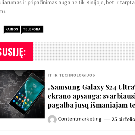
liarumas ir pripažinimas auga ne tik Kinijoje, bet ir tarpta
tu.
KAINOS
TELEFONAI
SUSIJĘ:
IT IR TECHNOLOGIJOS
„Samsung Galaxy S24 Ultra
ekrano apsauga: svarbiaus
pagalba jūsų išmaniajam t
Contentmarketing
25 birželi