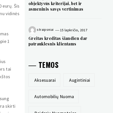
objektyvūs kriterijai, bet ir
0 eurų. Šis
asmeninis savęs vertinimas
mu vidinės
straipsniai
15 lapkričio, 2017
tomas
Greitas kreditas šiandien dar
pie 1
patrauklesnis klientams
rius
TEMOS
rs tai
ukštos
Aksesuarai
Augintiniai
Automobilių Nuoma
msung
ra skirti