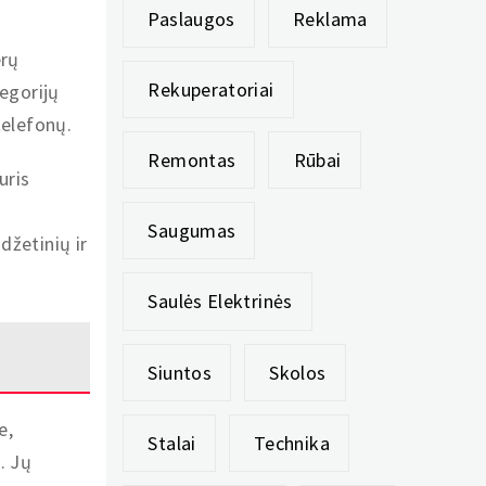
Paslaugos
Reklama
erų
Rekuperatoriai
tegorijų
telefonų.
Remontas
Rūbai
uris
t
Saugumas
džetinių ir
Saulės Elektrinės
Siuntos
Skolos
e,
Stalai
Technika
. Jų