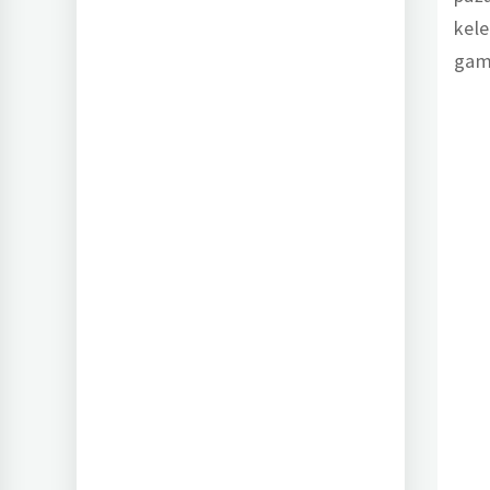
kele
gam