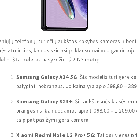
niųjų telefonų, turinčių aukštos kokybės kameras ir ben
nės atminties, kainos skiriasi priklausomai nuo gamintojo 
lio. Štai keletas pavyzdžių iš 2023 metų:
Samsung Galaxy A34 5G
: Šis modelis turi gerą ka
palyginti nebrangus. Jo kaina yra apie 298,80 – 389
Samsung Galaxy S23+
: Šis aukštesnės klasės mod
brangesnis, kainuodamas apie 1 098,00 – 1 209,00 e
taip pat pasižymi gera kamera.
Xiaomi Redmi Note 12 Pro+ 5G
: Tai dar vienas p