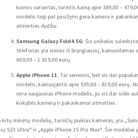
kainos variantas, turintis kainą apie 389,00 – 479,0
modelis taip pat pasižymi gera kamera ir pakanka
atminties dydžiu.
Samsung Galaxy Fold4 5G
: Šis unikalus sulanks
telefonas yra vienas iš brangiausių, kainuodamas a
669,00 – 1 819,00 eurų.
Apple iPhone 11
: Tai senesnis, bet vis dar populia
modelis, kainuojantis apie 539,00 – 819,00 eurų. No
nėra naujausias iPhone modelis, jis vis dar siūlo a
kokybės kamerą ir pakankamai atminties.
 kitų minėtų modelių, turinčių puikias kameras, yra „Sa
xy S23 Ultra“ ir „Apple iPhone 15 Pro Max“. Šie modeliai y