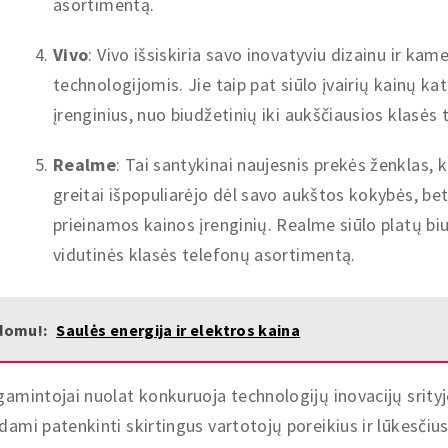
asortimentą.
Vivo
: Vivo išsiskiria savo inovatyviu dizainu ir kam
technologijomis. Jie taip pat siūlo įvairių kainų ka
įrenginius, nuo biudžetinių iki aukščiausios klasės 
Realme
: Tai santykinai naujesnis prekės ženklas, k
greitai išpopuliarėjo dėl savo aukštos kokybės, be
prieinamos kainos įrenginių. Realme siūlo platų biu
vidutinės klasės telefonų asortimentą.
domu!:
Saulės energija ir elektros kaina
gamintojai nuolat konkuruoja technologijų inovacijų srityj
dami patenkinti skirtingus vartotojų poreikius ir lūkesčius