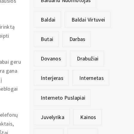
Baidariu Nuomotojas
iausios
Baldai
Baldai Virtuvei
irinktą
ipti
Butai
Darbas
Dovanos
Drabužiai
labai geru
yra gana
Interjeras
Internetas
į
neblogai
Interneto Puslapiai
telefonų
Juvelyrika
Kainos
ktais,
Štai