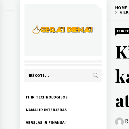
Skip
HOME
to
KIEK
content
IT IR 
K
GERAI DIENAI
pozityvios naujienos
k
Ieškoti:
a
Primary
IT IR TECHNOLOGIJOS
Menu
NAMAI IR INTERJERAS
R
VERSLAS IR FINANSAI