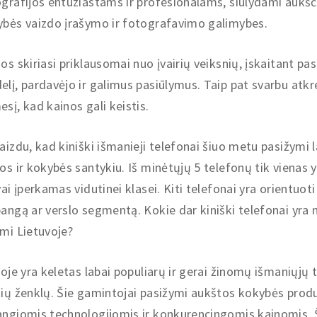
grafijos entuziastams ir profesionalams, siūlydami aukšč
bės vaizdo įrašymo ir fotografavimo galimybes.
os skiriasi priklausomai nuo įvairių veiksnių, įskaitant pas
lį, pardavėjo ir galimus pasiūlymus. Taip pat svarbu atkre
sį, kad kainos gali keistis.
aizdu, kad kiniški išmanieji telefonai šiuo metu pasižymi 
os ir kokybės santykiu. Iš minėtųjų 5 telefonų tik vienas 
vai įperkamas vidutinei klasei. Kiti telefonai yra orientuoti 
angą ar verslo segmentą. Kokie dar kiniški telefonai yra 
mi Lietuvoje?
joje yra keletas labai populiarų ir gerai žinomų išmaniųjų 
ių ženklų. Šie gamintojai pasižymi aukštos kokybės produ
ngiomis technologijomis ir konkurencingomis kainomis. 