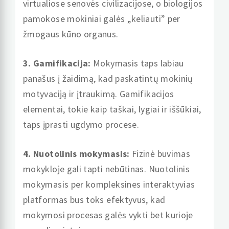
virtualiose senovės civilizacijose, o biologijos
pamokose mokiniai galės „keliauti” per
žmogaus kūno organus.
3. Gamifikacija:
Mokymasis taps labiau
panašus į žaidimą, kad paskatintų mokinių
motyvaciją ir įtraukimą. Gamifikacijos
elementai, tokie kaip taškai, lygiai ir iššūkiai,
taps įprasti ugdymo procese.
4. Nuotolinis mokymasis:
Fizinė buvimas
mokykloje gali tapti nebūtinas. Nuotolinis
mokymasis per kompleksines interaktyvias
platformas bus toks efektyvus, kad
mokymosi procesas galės vykti bet kurioje