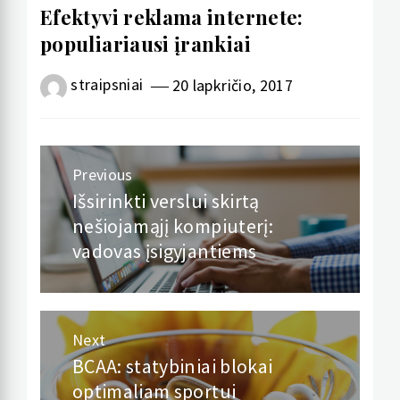
Efektyvi reklama internete:
populiariausi įrankiai
straipsniai
20 lapkričio, 2017
Navigacija
Previous
tarp
Išsirinkti verslui skirtą
Previous
nešiojamąjį kompiuterį:
post:
įrašų
vadovas įsigyjantiems
Next
BCAA: statybiniai blokai
Next
optimaliam sportui
post: