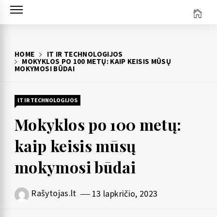
Skip
to
content
HOME
IT IR TECHNOLOGIJOS
MOKYKLOS PO 100 METŲ: KAIP KEISIS MŪSŲ
MOKYMOSI BŪDAI
IT IR TECHNOLOGIJOS
Mokyklos po 100 metų:
kaip keisis mūsų
mokymosi būdai
Rašytojas.lt
13 lapkričio, 2023