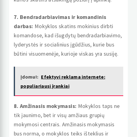
7. Bendradarbiavimas ir komandinis
darbas:
Mokyklos skatins mokinius dirbti
komandose, kad išugdytų bendradarbiavimo,
lyderystės ir socialinius įgūdžius, kurie bus
būtini visuomenėje, kurioje viskas yra susiję.
Įdomu!:
Efektyvi reklama internete:
populiariausi įrankiai
8. Amžinasis mokymasis:
Mokyklos taps ne
tik jaunimo, bet ir visų amžiaus grupių
mokymosi centrais. Amžinasis mokymasis
bus norma, o mokyklos teiks išteklius ir