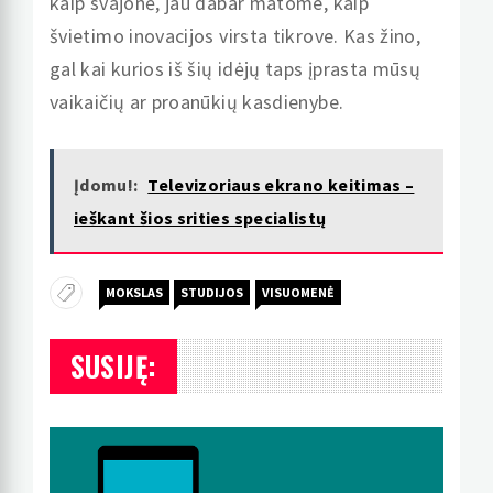
kaip svajonė, jau dabar matome, kaip
švietimo inovacijos virsta tikrove. Kas žino,
gal kai kurios iš šių idėjų taps įprasta mūsų
vaikaičių ar proanūkių kasdienybe.
Įdomu!:
Televizoriaus ekrano keitimas –
ieškant šios srities specialistų
MOKSLAS
STUDIJOS
VISUOMENĖ
SUSIJĘ: