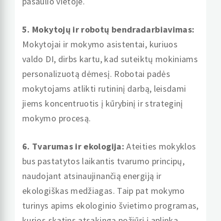
pasaulio vietoje.
5. Mokytojų ir robotų bendradarbiavimas:
Mokytojai ir mokymo asistentai, kuriuos
valdo DI, dirbs kartu, kad suteiktų mokiniams
personalizuotą dėmesį. Robotai padės
mokytojams atlikti rutininį darbą, leisdami
jiems koncentruotis į kūrybinį ir strateginį
mokymo procesą.
6. Tvarumas ir ekologija:
Ateities mokyklos
bus pastatytos laikantis tvarumo principų,
naudojant atsinaujinančią energiją ir
ekologiškas medžiagas. Taip pat mokymo
turinys apims ekologinio švietimo programas,
kurios skatins atsakingą požiūrį į aplinką.