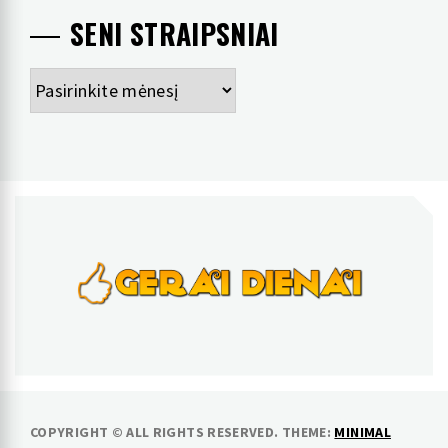
SENI STRAIPSNIAI
Seni
straipsniai
GERAI DIENAI
pozityvios naujienos
COPYRIGHT © ALL RIGHTS RESERVED.
THEME:
MINIMAL