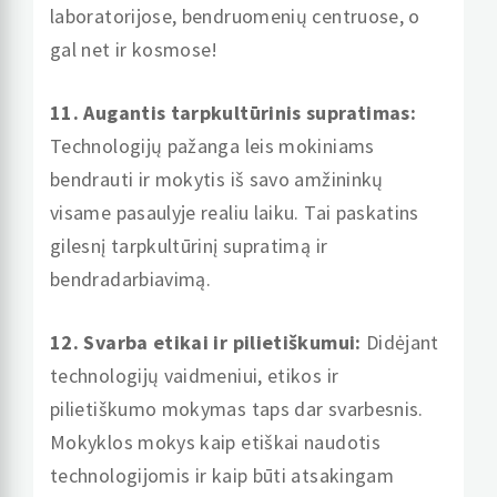
laboratorijose, bendruomenių centruose, o
gal net ir kosmose!
11. Augantis tarpkultūrinis supratimas:
Technologijų pažanga leis mokiniams
bendrauti ir mokytis iš savo amžininkų
visame pasaulyje realiu laiku. Tai paskatins
gilesnį tarpkultūrinį supratimą ir
bendradarbiavimą.
12. Svarba etikai ir pilietiškumui:
Didėjant
technologijų vaidmeniui, etikos ir
pilietiškumo mokymas taps dar svarbesnis.
Mokyklos mokys kaip etiškai naudotis
technologijomis ir kaip būti atsakingam