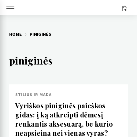
Skip
to
content
HOME
PINIGINĖS
piniginės
STILIUS IR MADA
Vyriškos piniginės paieškos
gidas: į ką atkreipti dėmesį
renkantis aksesuarą, be kurio
neapsieina nei vienas vyras?