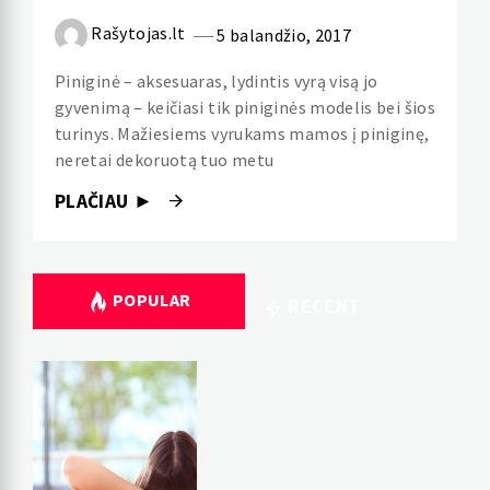
Rašytojas.lt
5 balandžio, 2017
Piniginė – aksesuaras, lydintis vyrą visą jo
gyvenimą – keičiasi tik piniginės modelis bei šios
turinys. Mažiesiems vyrukams mamos į piniginę,
neretai dekoruotą tuo metu
PLAČIAU ►
POPULAR
RECENT