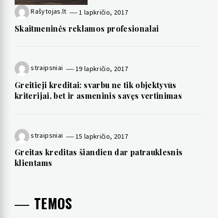
Rašytojas.lt
1 lapkričio, 2017
Skaitmeninės reklamos profesionalai
straipsniai
19 lapkričio, 2017
Greitieji kreditai: svarbu ne tik objektyvūs
kriterijai, bet ir asmeninis savęs vertinimas
straipsniai
15 lapkričio, 2017
Greitas kreditas šiandien dar patrauklesnis
klientams
TEMOS