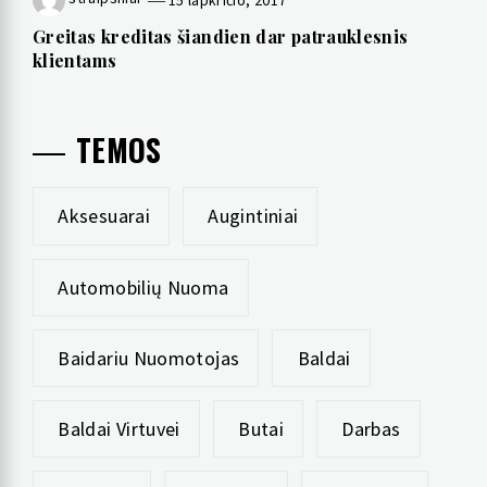
15 lapkričio, 2017
Greitas kreditas šiandien dar patrauklesnis
klientams
TEMOS
Aksesuarai
Augintiniai
Automobilių Nuoma
Baidariu Nuomotojas
Baldai
Baldai Virtuvei
Butai
Darbas