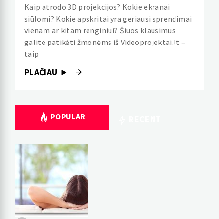
Kaip atrodo 3D projekcijos? Kokie ekranai
siūlomi? Kokie apskritai yra geriausi sprendimai
vienam ar kitam renginiui? Šiuos klausimus
galite patikėti žmonėms iš Videoprojektai.lt –
taip
PLAČIAU ►
POPULAR
RECENT