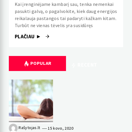
Kai įrenginėjame kambarį sau, tenka nemenkai
pasukti galvą, o pagalvokite, kiek daug energijos
reikalauja pastangos tai padaryti kažkam kitam.
Turbūt ne vienas tėvelis yra susidūręs
PLAČIAU ►
POPULAR
RECENT
Rašytojas.lt
15 kovo, 2020