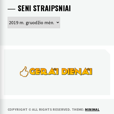
SENI STRAIPSNIAI
Seni
straipsniai
GERAI DIENAI
pozityvios naujienos
COPYRIGHT © ALL RIGHTS RESERVED.
THEME:
MINIMAL