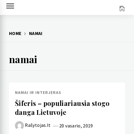
Skip
to
content
HOME
NAMAI
namai
NAMAI IR INTERJERAS
Šiferis – populiariausia stogo
danga Lietuvoje
Rašytojas.lt
20 vasario, 2019