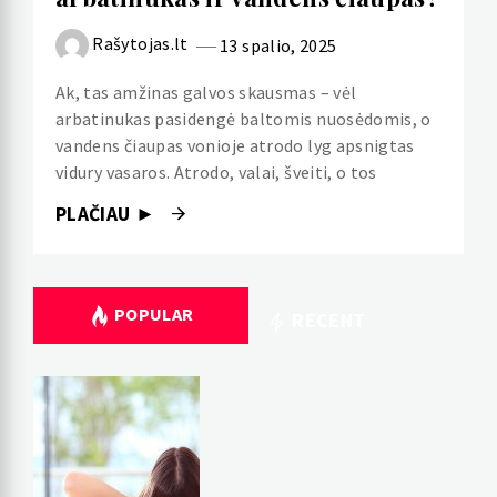
Rašytojas.lt
13 spalio, 2025
Ak, tas amžinas galvos skausmas – vėl
arbatinukas pasidengė baltomis nuosėdomis, o
vandens čiaupas vonioje atrodo lyg apsnigtas
vidury vasaros. Atrodo, valai, šveiti, o tos
PLAČIAU ►
POPULAR
RECENT