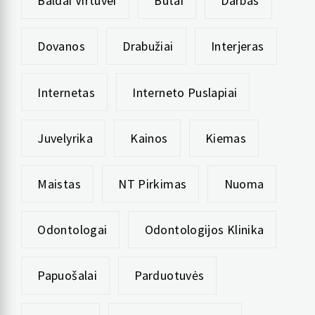
Baldai Virtuvei
Butai
Darbas
Dovanos
Drabužiai
Interjeras
Internetas
Interneto Puslapiai
Juvelyrika
Kainos
Kiemas
Maistas
NT Pirkimas
Nuoma
Odontologai
Odontologijos Klinika
Papuošalai
Parduotuvės