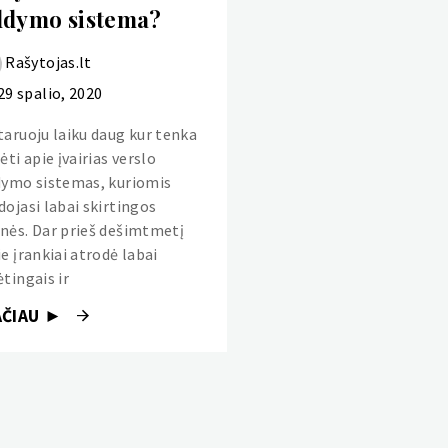
ldymo sistema?
Rašytojas.lt
29 spalio, 2020
taruoju laiku daug kur tenka
ėti apie įvairias verslo
dymo sistemas, kuriomis
dojasi labai skirtingos
nės. Dar prieš dešimtmetį
e įrankiai atrodė labai
tingais ir
AČIAU ►