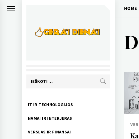
Skip
HOME
to
content
D
GERAI DIENAI
pozityvios naujienos
Ieškoti:
Primary
IT IR TECHNOLOGIJOS
Menu
NAMAI IR INTERJERAS
VER
VERSLAS IR FINANSAI
Ka