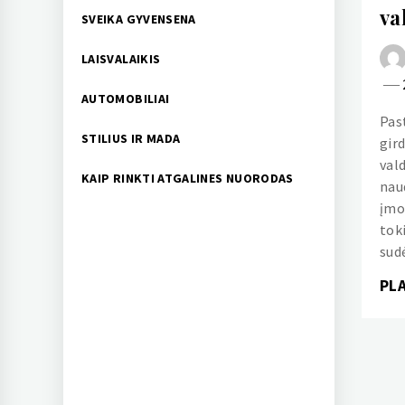
va
SVEIKA GYVENSENA
LAISVALAIKIS
AUTOMOBILIAI
Pas
STILIUS IR MADA
gird
val
KAIP RINKTI ATGALINES NUORODAS
nau
įmo
toki
sudė
PL