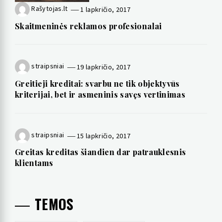
Rašytojas.lt
1 lapkričio, 2017
Skaitmeninės reklamos profesionalai
straipsniai
19 lapkričio, 2017
Greitieji kreditai: svarbu ne tik objektyvūs
kriterijai, bet ir asmeninis savęs vertinimas
straipsniai
15 lapkričio, 2017
Greitas kreditas šiandien dar patrauklesnis
klientams
TEMOS