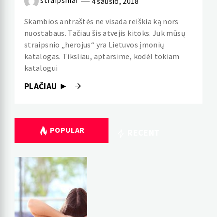
straipsniai
4 sausio, 2018
Skambios antraštės ne visada reiškia ką nors
nuostabaus. Tačiau šis atvejis kitoks. Juk mūsų
straipsnio „herojus“ yra Lietuvos įmonių
katalogas. Tiksliau, aptarsime, kodėl tokiam
katalogui
PLAČIAU ►
POPULAR
RECENT